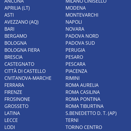
ANCONA
MILANO CINISELLO
APRILIA (LT)
MODENA
ASTI
MONTEVARCHI
AVEZZANO (AQ)
NAPOLI
BARI
NOVARA
BERGAMO
PADOVA NORD
BOLOGNA
PADOVA SUD
BOLOGNA FIERA
PERUGIA
BRESCIA
PESARO
CASTEGNATO
PESCARA
CITTÀ DI CASTELLO
PIACENZA
CIVITANOVA-MARCHE
RIMINI
FERRARA
ROMA AURELIA
FIRENZE
ROMA CASILINA
FROSINONE
ROMA PONTINA
GROSSETO
ROMA TIBURTINA
LATINA
S.BENEDETTO D. T. (AP)
LECCE
TERNI
LODI
TORINO CENTRO