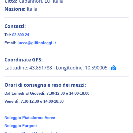
Città:
Capannori, LU, Italia
Nazione:
Italia
Contatti:
Tel:
02 800 24
Email:
lucca@giffinoleggi.it
Coordinate GPS:
Latitudine: 43.851788 - Longitudine: 10.590005
Orari di consegna e reso dei mezzi:
Dal Lunedi al Giovedì: 7:30-12:30 e 14:00-18:00
Venerdì:
7:30-12:30 e 14:00-18:30
Noleggio Piattaforme Aeree
Noleggio Furgoni