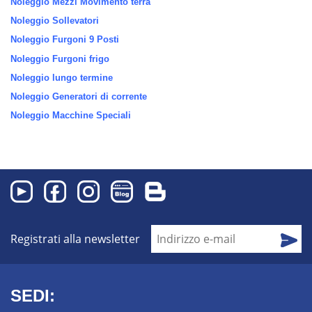
Noleggio Mezzi Movimento terra
Noleggio Sollevatori
Noleggio Furgoni 9 Posti
Noleggio Furgoni frigo
Noleggio lungo termine
Noleggio Generatori di corrente
Noleggio Macchine Speciali
Registrati alla newsletter
SEDI: