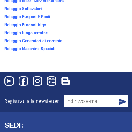
Noleggio Mezzi Movimento terra
Noleggio Sollevatori
Noleggio Furgoni 9 Posti
Noleggio Furgoni frigo
Noleggio lungo termine
Noleggio Generatori di corrente
Noleggio Macchine Speciali
Registrati alla newsletter
SEDI: