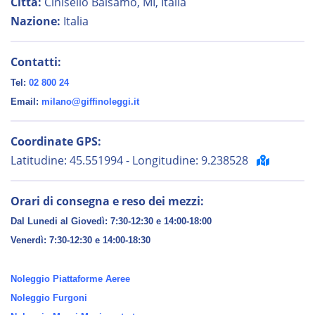
Città:
Cinisello Balsamo, MI, Italia
Nazione:
Italia
Contatti:
Tel:
02 800 24
Email:
milano@giffinoleggi.it
Coordinate GPS:
Latitudine: 45.551994 - Longitudine: 9.238528
Orari di consegna e reso dei mezzi:
Dal Lunedi al Giovedì: 7:30-12:30 e 14:00-18:00
Venerdì:
7:30-12:30 e 14:00-18:30
Noleggio Piattaforme Aeree
Noleggio Furgoni