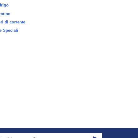
frigo
rmine
i di corrente
 Speciali