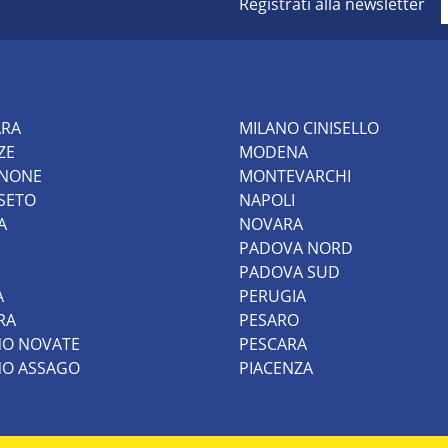
Registrati alla newsletter
ARA
MILANO CINISELLO
ZE
MODENA
INONE
MONTEVARCHI
SETO
NAPOLI
A
NOVARA
PADOVA NORD
PADOVA SUD
A
PERUGIA
RA
PESARO
NO NOVATE
PESCARA
NO ASSAGO
PIACENZA