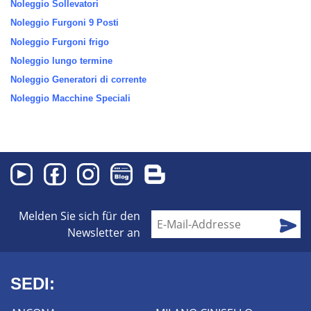
Noleggio Sollevatori
Noleggio Furgoni 9 Posti
Noleggio Furgoni frigo
Noleggio lungo termine
Noleggio Generatori di corrente
Noleggio Macchine Speciali
Melden Sie sich für den
Newsletter an
SEDI: