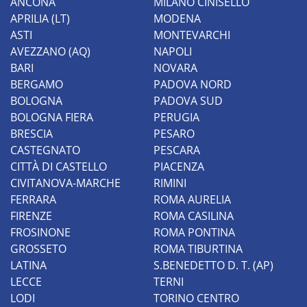
ANCONA
MILANO CINISELLO
APRILIA (LT)
MODENA
ASTI
MONTEVARCHI
AVEZZANO (AQ)
NAPOLI
BARI
NOVARA
BERGAMO
PADOVA NORD
BOLOGNA
PADOVA SUD
BOLOGNA FIERA
PERUGIA
BRESCIA
PESARO
CASTEGNATO
PESCARA
CITTÀ DI CASTELLO
PIACENZA
CIVITANOVA-MARCHE
RIMINI
FERRARA
ROMA AURELIA
FIRENZE
ROMA CASILINA
FROSINONE
ROMA PONTINA
GROSSETO
ROMA TIBURTINA
LATINA
S.BENEDETTO D. T. (AP)
LECCE
TERNI
LODI
TORINO CENTRO