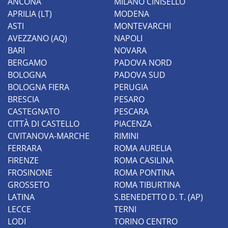
ANCONA
MILANO CINISELLO
APRILIA (LT)
MODENA
ASTI
MONTEVARCHI
AVEZZANO (AQ)
NAPOLI
BARI
NOVARA
BERGAMO
PADOVA NORD
BOLOGNA
PADOVA SUD
BOLOGNA FIERA
PERUGIA
BRESCIA
PESARO
CASTEGNATO
PESCARA
CITTÀ DI CASTELLO
PIACENZA
CIVITANOVA-MARCHE
RIMINI
FERRARA
ROMA AURELIA
FIRENZE
ROMA CASILINA
FROSINONE
ROMA PONTINA
GROSSETO
ROMA TIBURTINA
LATINA
S.BENEDETTO D. T. (AP)
LECCE
TERNI
LODI
TORINO CENTRO