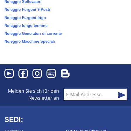
Noleggio Sollevatori
Noleggio Furgoni 9 Posti
Noleggio Furgoni frigo
Noleggio lungo termine
Noleggio Generatori di corrente
Noleggio Macchine Speciali
Melden Sie sich für den
Newsletter an
SEDI: