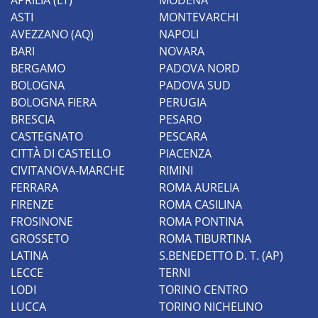
APRILIA (LT)
MODENA
Centina rigida per maggiore protezione:
ASTI
MONTEVARCHI
La centina rigida garantisce che il tuo
AVEZZANO (AQ)
NAPOLI
carico resti ben protetto e al sicuro,
BARI
NOVARA
anche su lunghe distanze.
BERGAMO
PADOVA NORD
Noleggio flessibile: Offriamo soluzioni di
BOLOGNA
PADOVA SUD
noleggio furgoni a lungo termine o a
BOLOGNA FIERA
PERUGIA
breve termine, personalizzabili in base
alle tue esigenze.
BRESCIA
PESARO
CASTEGNATO
PESCARA
Veicoli commerciali economici: Giffi
Noleggi ti garantisce furgoni centinati
CITTÀ DI CASTELLO
PIACENZA
economici senza compromettere la
CIVITANOVA-MARCHE
RIMINI
qualità del servizio.
FERRARA
ROMA AURELIA
Sicurezza e affidabilità: I nostri furgoni
FIRENZE
ROMA CASILINA
sono regolarmente sottoposti a
FROSINONE
ROMA PONTINA
manutenzione per assicurare la massima
GROSSETO
ROMA TIBURTINA
affidabilità durante ogni viaggio.
LATINA
S.BENEDETTO D. T. (AP)
Sia che tu abbia bisogno di noleggiare furgoni
LECCE
TERNI
per traslochi o per la gestione di trasporti
LODI
TORINO CENTRO
industriali, con
Giffi Noleggi
potrai contare su
LUCCA
TORINO NICHELINO
una flotta di veicoli commerciali sempre