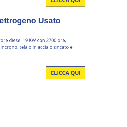
CLICCA QUI
ettrogeno Usato
re diesel 19 KW con 2700 ore,
ncrono, telaio in acciaio zincato e
CLICCA QUI