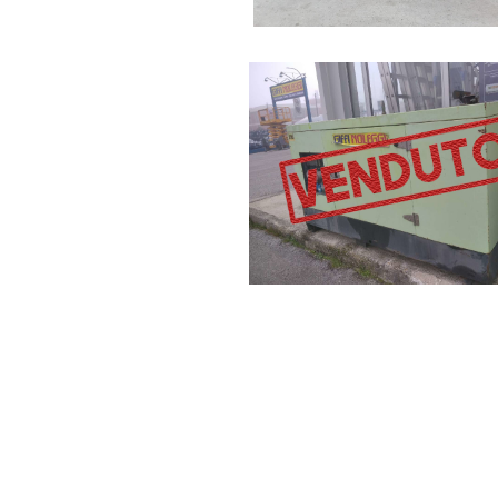
carico reale, non a vuoto. Questa tracci
operativa.
L'Equazione Econom
Prezzo di Acquisto
Un generatore nuovo da 30 kW costa cir
kW del 2020 con 2.100 ore costa 3.800 eur
calcolo reale considera il costo totale 
rischio guasto imprevisto, vita residua 
Il prezzo più basso non è mai il costo 
risparmia 900 euro oggi per spenderne 1
gruppi elettrogeni usati offrono garanz
di estensione, uno standard inesistente
Il Processo di Acqu
Informate, Non Imp
Prima di proporre un generatore, analiz