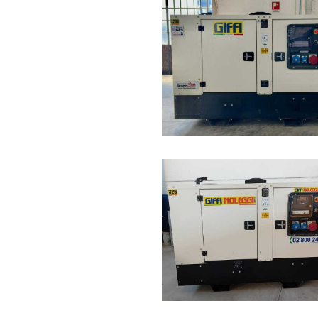
mondi opposti. Comprendere questa dist
un errore costoso.
L'Usato Consumer: Il Miraggio del Ri
Ore dichiarate senza documentazione ver
spesso in tre utilizzi in dieci anni: go
compromessi. La manutenzione "fatta d
fantasma completano un quadro dove i
costi reali imprevedibili.
L'Usato Professionale: La Certezza 
I nostri gruppi elettrogeni usati prove
libretto manutenzione certificato e tim
utilizzo documentato: ore motore, tipo 
preventiva programmata non interviene a
quinquennale non vende mezzi a fine vit
abituati a lavorare al regime nominale,
Non vendiamo ciò che non funziona più.
più: mezzi con meno di cinque anni che i
un parco mezzi recentissimo.