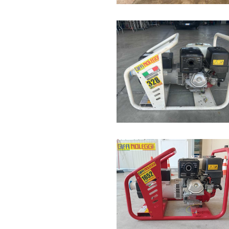
La nostra copertura nazionale completa
Verona, Padova, Venezia, Bologna, Geno
Catania, Cagliari e altre 25 sedi operati
italiano.
Questo significa visione preventiva del 
entro 48-72 ore senza corrieri terzi, ass
disponibilità capillare di ricambi origina
conseguente risparmio sui costi di tras
Perché la Flotta No
Migliore
La logica del noleggio professionale è s
genera penali immediate, perdita del cli
manutenzione preventiva ossessiva, non 
guasto, non dopo. Quando compri usato 
Ogni generatore di corrente usato in 
estratto conto ore motore, registro int
componentistica, tipo di utilizzo preval