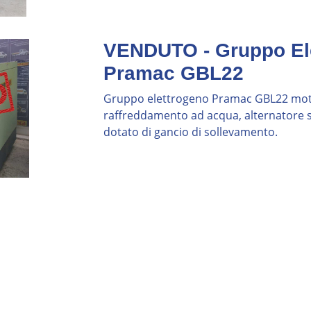
abilità industriale non è marketing, è trasparenza
ica Reale: Oltre il
VENDUTO - Gruppo El
Pramac GBL22
Gruppo elettrogeno Pramac GBL22 moto
ca 7.500 euro. Un generatore usato Giffi da 30
o. Il risparmio iniziale del 49% è evidente, ma il
raffreddamento ad acqua, alternatore si
di proprietà: acquisto, manutenzione annuale,
dotato di gancio di sollevamento.
stimata e assistenza disponibile.
totale più basso. Chi compra usato consumer
.500 domani in riparazioni non previste. I nostri
ia contrattuale su funzionamento con possibilità
 nel mercato dell'usato privato.
isto: Decisioni
rovvisate
ziamo la potenza necessaria in relazione alle