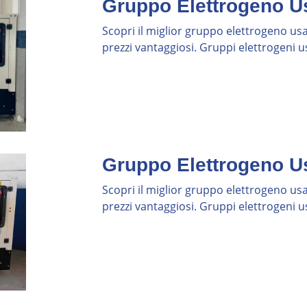
inzione è la differenza tra un investimento e
Gruppo Elettrogeno U
Scopri il miglior gruppo elettrogeno usat
sparmio
prezzi vantaggiosi. Gruppi elettrogeni us
ificabile. "Tenuto bene in garage" si traduce
mme degradate, guarnizioni ossidate, carburatori
al cognato meccanico" e una storia operativa
l prezzo apparentemente conveniente nasconde
Documentata
Gruppo Elettrogeno U
ngono da una flotta noleggio nazionale con
estamp di ogni intervento. Ogni generatore ha un
Scopri il miglior gruppo elettrogeno usat
di carico, condizioni operative. La manutenzione
prezzi vantaggiosi. Gruppi elettrogeni us
 guasto, ma ogni X ore. Il ciclo di rinnovo
a, ma a fine ciclo commerciale. Sono generatori
 non al minimo.
 Vendiamo ciò che il mercato B2B non richiede
 clienti noleggio rifiutano perché vogliono solo