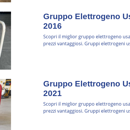
 include Milano, Torino, Bergamo, Brescia,
va, Firenze, Roma, Napoli, Bari, Palermo,
ve strategicamente distribuite sul territorio
Gruppo Elettrogeno U
2016
mezzo presso la sede più vicina, consegna diretta
istenza tecnica locale anziché call center remoti,
Scopri il miglior gruppo elettrogeno usat
li e possibilità di ritiro in autonomia con
prezzi vantaggiosi. Gruppi elettrogeni us
porto.
leggio Produce l'Usato
Gruppo Elettrogeno U
pietata: un generatore che si ferma in cantiere
ente e danno reputazionale. Il risultato è una
2021
reattiva. Si sostituisce il componente prima del
Giffi, erediti questa cultura manutentiva.
Scopri il miglior gruppo elettrogeno usat
prezzi vantaggiosi. Gruppi elettrogeni us
vendita possiede documentazione completa:
erventi di manutenzione con date e
ente e test di funzionamento pre-vendita sotto