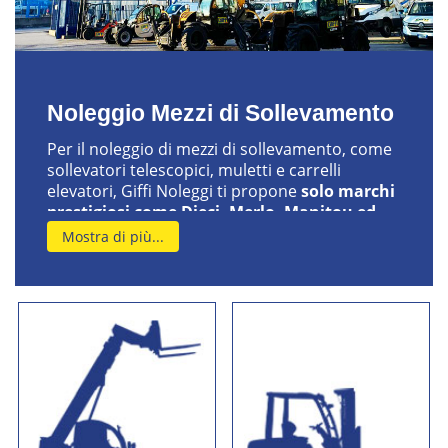
Noleggio Mezzi di Sollevamento
Per il noleggio di mezzi di sollevamento, come
sollevatori telescopici, muletti e carrelli
elevatori, Giffi Noleggi ti propone
solo marchi
prestigiosi come Dieci, Merlo, Manitou ed
Haulotte
per i sollevatori e marchi leggendari
Mostra di più...
come
Linde, OM Still e Toyota
per i muletti.
Ogni mezzo Giffi Noleggi è nuovo e viene
verificato ad ogni rientro dal noleggio da un
nostro tecnico specializzato. Ti offriamo il
noleggio di carrelli elevatori e sollevatori
al
prezzo più basso del mercato
. Grazie alla
formula del contratto aperto, puoi noleggiare
qualsiasi mezzo senza vincoli di durata: man
mano che si allunga la durata del tuo noleggio