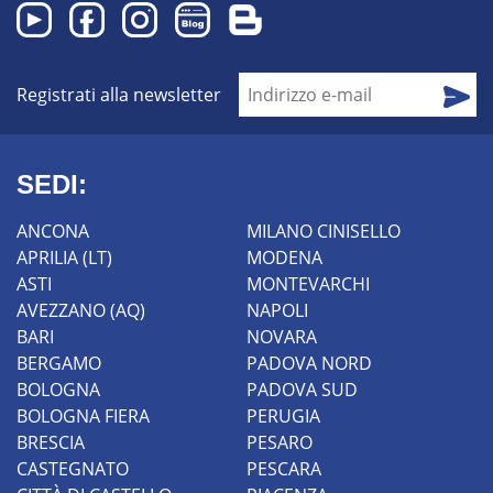
alle tue esigenze. Un team di professionisti ti
aspetta.
Registrati alla newsletter
SEDI:
ANCONA
MILANO CINISELLO
APRILIA (LT)
MODENA
ASTI
MONTEVARCHI
AVEZZANO (AQ)
NAPOLI
BARI
NOVARA
BERGAMO
PADOVA NORD
BOLOGNA
PADOVA SUD
BOLOGNA FIERA
PERUGIA
BRESCIA
PESARO
CASTEGNATO
PESCARA