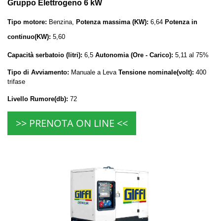
Gruppo Elettrogeno 6 kW
Tipo motore:
Benzina,
Potenza massima (KW):
6,64
Potenza in
continuo(KW):
5,60
Capacità serbatoio (litri):
6,5
Autonomia (Ore - Carico):
5,11 al 75%
Tipo di Avviamento:
Manuale a Leva
Tensione nominale(volt):
400
trifase
Livello Rumore(db):
72
>> PRENOTA ON LINE <<