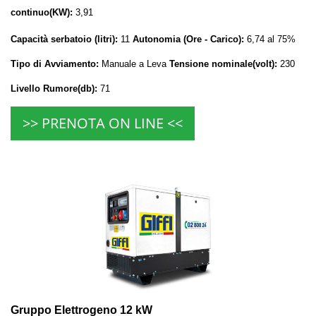
continuo(KW):
3,91
Capacità serbatoio (litri):
11
Autonomia (Ore - Carico):
6,74 al 75%
Tipo di Avviamento:
Manuale a Leva
Tensione nominale(volt):
230
Livello Rumore(db):
71
>> PRENOTA ON LINE <<
Gruppo Elettrogeno 12 kW