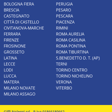
BOLOGNA FIERA
PERUGIA
BRESCIA
PESARO
CASTEGNATO
PESCARA
CITTÀ DI CASTELLO
PIACENZA
CIVITANOVA-MARCHE
RIMINI
FERRARA
ROMA AURELIA
FIRENZE
ROMA CASILINA
FROSINONE
ROMA PONTINA
GROSSETO
ROMA TIBURTINA
LATINA
S.BENEDETTO D. T. (AP)
LECCE
TERNI
LODI
TORINO CENTRO
LUCCA
TORINO NICHELINO
MATERA
VERONA
MILANO NOVATE
VITERBO
MILANO ASSAGO
Giffi Noleggi srl - P.iva 01866180662