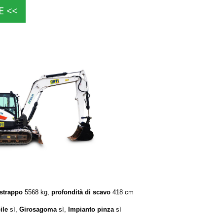
E <<
 strappo
5568 kg,
profondità di scavo
418 cm
ile
sì,
Girosagoma
sì,
Impianto pinza
sì