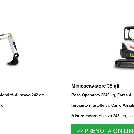
Miniescavatore 35 qli
ofondità di scavo
242 cm
Peso Operativo
3349 kg,
Forza di
no
Impianto martello
sì,
Carro Variab
Misure mezzo
Altezza 243 cm, La
>> PRENOTA ON LIN