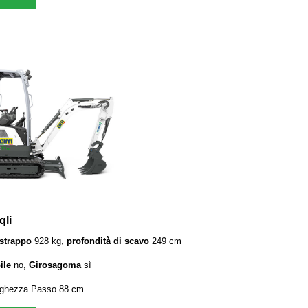
qli
 strappo
928 kg,
profondità di scavo
249 cm
ile
no,
Girosagoma
sì
rghezza Passo 88 cm