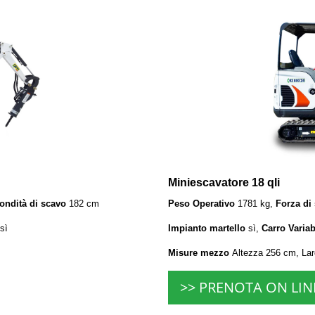
Miniescavatore 18 qli
ondità di scavo
182 cm
Peso Operativo
1781 kg,
Forza di
sì
Impianto martello
sì,
Carro Variab
Misure mezzo
Altezza 256 cm, La
>> PRENOTA ON LIN