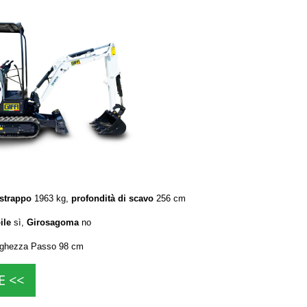
 strappo
1963 kg,
profondità di scavo
256 cm
ile
sì,
Girosagoma
no
rghezza Passo 98 cm
E <<