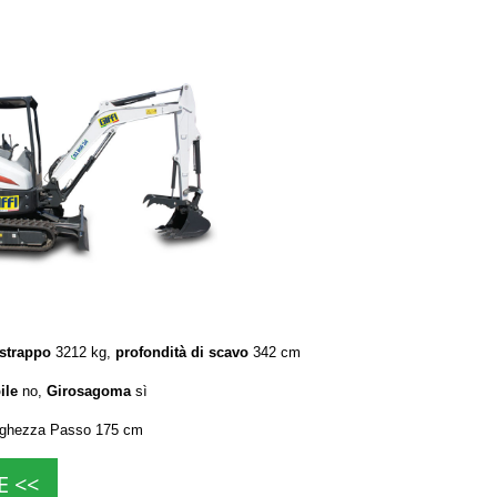
 strappo
3212 kg,
profondità di scavo
342 cm
ile
no,
Girosagoma
sì
rghezza Passo 175 cm
E <<