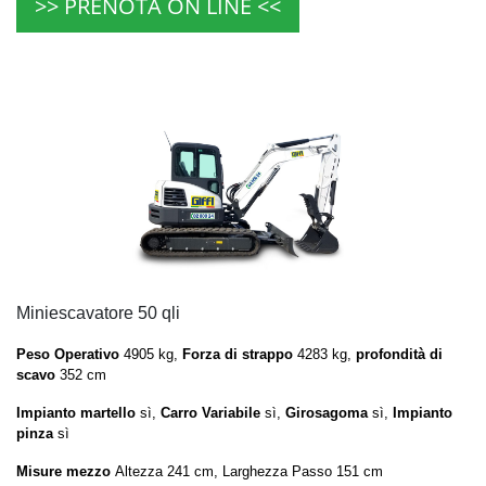
>> PRENOTA ON LINE <<
Miniescavatore 50 qli
Peso Operativo
4905 kg,
Forza di strappo
4283 kg,
profondità di
scavo
352 cm
Impianto martello
sì,
Carro Variabile
sì,
Girosagoma
sì,
Impianto
pinza
sì
Misure mezzo
Altezza 241 cm, Larghezza Passo 151 cm