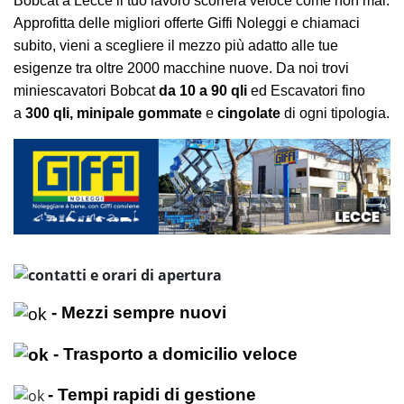
Bobcat a Lecce il tuo lavoro scorrerà veloce come non mai.
Approfitta delle migliori offerte Giffi Noleggi e chiamaci
subito, vieni a scegliere il mezzo più adatto alle tue
esigenze tra oltre 2000 macchine nuove. Da noi trovi
miniescavatori Bobcat
da 10 a 90 qli
ed Escavatori fino
a
300 qli,
minipale gommate
e
cingolate
di ogni tipologia.
- Mezzi sempre nuovi
- Trasporto a domicilio veloce
- Tempi rapidi di gestione