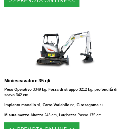
>> PRENOTA ON LINE <<
Miniescavatore 35 qli
Peso Operativo
3349 kg,
Forza di strappo
3212 kg,
profondità di
scavo
342 cm
Impianto martello
sì,
Carro Variabile
no,
Girosagoma
sì
Misure mezzo
Altezza 243 cm, Larghezza Passo 175 cm