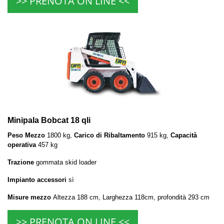
>> PRENOTA ON LINE <<
Minipala Bobcat 18 qli
Peso Mezzo
1800 kg,
Carico di Ribaltamento
915 kg,
Capacità
operativa
457 kg
Trazione
gommata skid loader
Impianto accessori
sì
Misure mezzo
Altezza 188 cm, Larghezza 118cm, profondità 293 cm
>> PRENOTA ON LINE <<