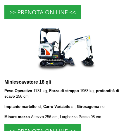
>> PRENOTA ON LINE <<
Miniescavatore 18 qli
Peso Operativo
1781 kg,
Forza di strappo
1963 kg,
profondità di
scavo
256 cm
Impianto martello
sì,
Carro Variabile
sì,
Girosagoma
no
Misure mezzo
Altezza 256 cm, Larghezza Passo 98 cm