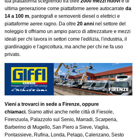
tua piattaforma scegliendo tra oltre
2000 mezzi nuovi
e di
ultima generazione come piattaforme aeree autocarrate
da
14 a 100 m
, pantografi e semoventi diesel o elettrici e
piattaforme aeree ragno. Da oltre
20 anni
nel settore del
noleggio ti offriamo un ampio parco di attrezzature e mezzi
ideali per chi lavora in settori come l'edilizia, l'industria, il
giardinaggio e l'agricoltura, ma anche per chi ne fa uso
privato.
Vieni a trovarci in sede a
Firenze, oppure
chiamaci.
Siamo attivi anche nelle città di Fiesole,
Firenzuola, Palazzolo sul Senio, Marradi, Scarperia,
Barberino di Mugello, San Piero a Sieve, Vaglia,
Pontassieve, Rufina, Londa, Pelago, Calenzano, Sesto