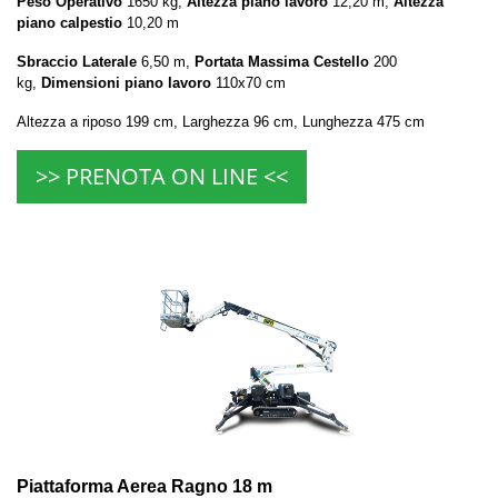
Peso Operativo
1650 kg,
Altezza piano lavoro
12,20 m,
Altezza
piano calpestio
10,20 m
Sbraccio Laterale
6,50 m,
Portata Massima Cestello
200
kg,
Dimensioni piano lavoro
110x70 cm
Altezza a riposo 199 cm, Larghezza 96 cm, Lunghezza 475 cm
>> PRENOTA ON LINE <<
Piattaforma Aerea Ragno 18 m