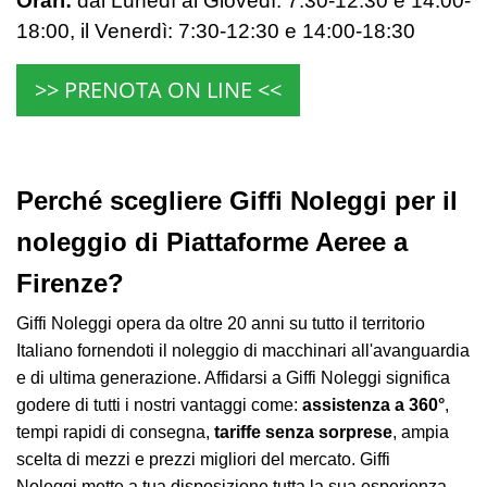
Orari:
dal Lunedì al Giovedì: 7:30-12:30 e 14:00-
18:00,
il Venerdì:
7:30-12:30 e 14:00-18:30
>> PRENOTA ON LINE <<
Perché scegliere Giffi Noleggi per il
noleggio di Piattaforme Aeree a
Firenze?
Giffi Noleggi opera da oltre 20 anni su tutto il territorio
Italiano fornendoti il noleggio di macchinari all'avanguardia
e di ultima generazione. Affidarsi a Giffi Noleggi significa
godere di tutti i nostri vantaggi come:
assistenza a 360°
,
tempi rapidi di consegna,
tariffe senza sorprese
, ampia
scelta di mezzi e prezzi migliori del mercato.
Giffi
Noleggi mette a tua disposizione tutta la sua esperienza