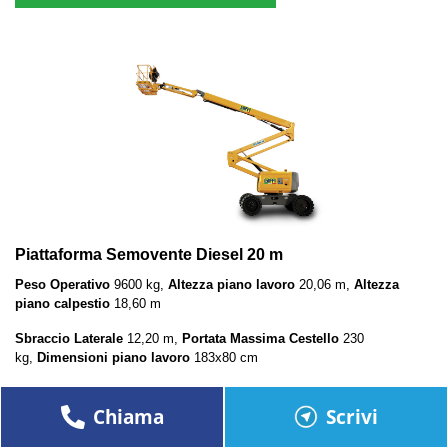
Piattaforma Semovente Diesel 20 m
Peso Operativo
9600 kg,
Altezza piano lavoro
20,06 m,
Altezza
piano calpestio
18,60 m
Sbraccio Laterale
12,20 m,
Portata Massima Cestello
230
kg,
Dimensioni piano lavoro
183x80 cm
Altezza a riposo 251 cm, Larghezza 242 cm, Lunghezza880 cm
Chiama
Scrivi
>> PRENOTA ON LINE <<