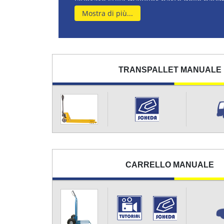
lavorare sulla maggior parte delle pavi
Mostra di più...
I transpallet riescono a trasportare fino
scelto, con un'altezza di sollevamento m
forche da 1150 mm, al timone a due piega
valvola di discesa a monovelocità, ogn
sforzo
.
TRANSPALLET MANUALE
I transpallet Giffi Noleggi sono utili a 
volume e peso su superfici piane, posso
lo stoccaggio delle merci, da corrieri e 
un furgone, oppure nell'industria per sp
Noleggia subito online seguendo i link 
operatore qualificato che risponderà 
CARRELLO MANUALE