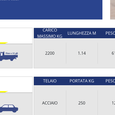
mentazioni
 a
22 o 25 qli di carico
a seconda del modello
assima da terra di circa 20 cm. Grazie alle
ture ergonomico per utilizzi intensivi e alla
i oggetto può essere trasportato
con il minimo
CARICO
LUNGHEZZA M
PES
MASSIMO KG
trasportare pedane, pallet, oggetti di grande
no essere utilizzati ad esempio in magazzini per
trasportatori da soli, abbinandoli al noleggio di
2200
1.14
6
ostare oggetti o confezioni di vario genere.
in basso, oppure chiamaci per parlare con un
ad ogni tua domanda.
TELAIO
PORTATA KG
PES
ACCIAIO
250
1