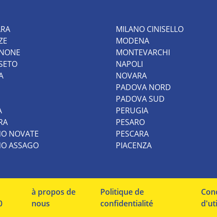
ARA
MILANO CINISELLO
ZE
MODENA
INONE
MONTEVARCHI
SETO
NAPOLI
A
NOVARA
PADOVA NORD
PADOVA SUD
A
PERUGIA
RA
PESARO
NO NOVATE
PESCARA
NO ASSAGO
PIACENZA
à propos de
Politique de
Cond
0
nous
confidentialité
d'ut