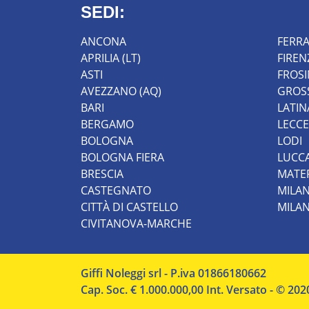
SEDI:
ANCONA
FERR
APRILIA (LT)
FIREN
ASTI
FROS
AVEZZANO (AQ)
GROS
BARI
LATIN
BERGAMO
LECCE
BOLOGNA
LODI
BOLOGNA FIERA
LUCC
BRESCIA
MATE
CASTEGNATO
MILA
CITTÀ DI CASTELLO
MILA
CIVITANOVA-MARCHE
Giffi Noleggi srl - P.iva 01866180662
Cap. Soc. € 1.000.000,00 Int. Versato - © 202