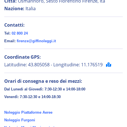
Città:
Osmannoro, Sesto Fiorentino Firenze, Ita
Nazione:
Italia
Contatti:
Tel:
02 800 24
Email:
firenze@giffinoleggi.it
Coordinate GPS:
Latitudine: 43.805058 - Longitudine: 11.176519
Orari di consegna e reso dei mezzi:
Dal Lunedi al Giovedì: 7:30-12:30 e 14:00-18:00
Venerdì:
7:30-12:30 e 14:00-18:30
Noleggio Piattaforme Aeree
Noleggio Furgoni