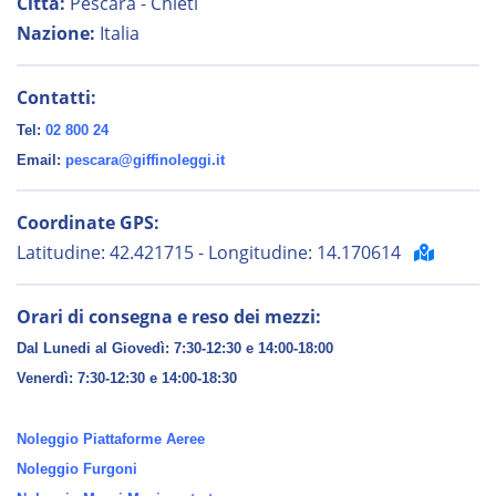
Città:
Pescara - Chieti
Nazione:
Italia
Contatti:
Tel:
02 800 24
Email:
pescara@giffinoleggi.it
Coordinate GPS:
Latitudine: 42.421715 - Longitudine: 14.170614
Orari di consegna e reso dei mezzi:
Dal Lunedi al Giovedì: 7:30-12:30 e 14:00-18:00
Venerdì:
7:30-12:30 e 14:00-18:30
Noleggio Piattaforme Aeree
Noleggio Furgoni