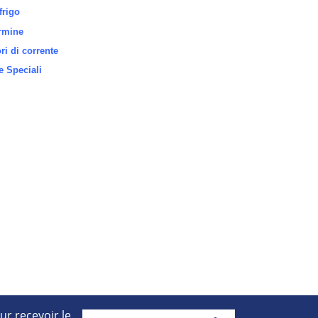
frigo
rmine
i di corrente
 Speciali
ur recevoir le