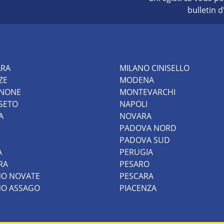
bulletin 
ARA
MILANO CINISELLO
ZE
MODENA
INONE
MONTEVARCHI
SETO
NAPOLI
A
NOVARA
PADOVA NORD
PADOVA SUD
A
PERUGIA
RA
PESARO
NO NOVATE
PESCARA
NO ASSAGO
PIACENZA