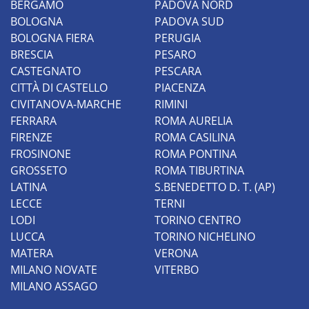
BERGAMO
PADOVA NORD
BOLOGNA
PADOVA SUD
PESARO
BOLOGNA FIERA
PERUGIA
BRESCIA
PESARO
PADOVA SUD
CASTEGNATO
PESCARA
CITTÀ DI CASTELLO
PIACENZA
NOVARA
CIVITANOVA-MARCHE
RIMINI
FERRARA
PERUGIA
ROMA AURELIA
FIRENZE
ROMA CASILINA
PADOVA NORD
FROSINONE
ROMA PONTINA
GROSSETO
ROMA TIBURTINA
NAPOLI
LATINA
S.BENEDETTO D. T. (AP)
LECCE
TERNI
MONTEVARCHI
LODI
TORINO CENTRO
LUCCA
TORINO NICHELINO
MODENA
MATERA
VERONA
MILANO NOVATE
VITERBO
ANCONA
MILANO ASSAGO
VITERBO