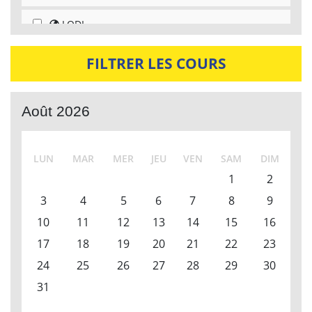
LODI
LATINA
FILTRER LES COURS
FROSINONE
Août 2026
FERRARA
FIRENZE
LUN
MAR
MER
JEU
VEN
SAM
DIM
1
2
CIVITANOVA-MARCHE
3
4
5
6
7
8
9
CITTÀ DI CASTELLO
10
11
12
13
14
15
16
17
18
19
20
21
22
23
CASTEGNATO
24
25
26
27
28
29
30
BRESCIA
31
BOLOGNA