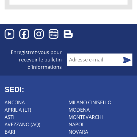
BERGAMO
BARI
AVEZZANO (AQ)
Enregistrez-vous pour
ASTI
recevoir le bulletin
APRILIA (LT)
d'informations
ROMA CASILINA
SEDI:
ROMA AURELIA
ANCONA
MILANO CINISELLO
RIMINI
APRILIA (LT)
MODENA
ASTI
MONTEVARCHI
PIACENZA
AVEZZANO (AQ)
NAPOLI
BARI
NOVARA
PESCARA