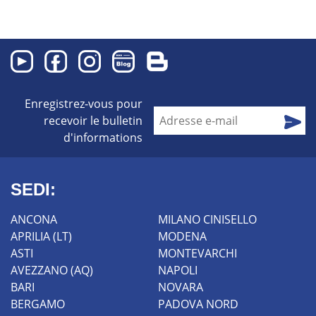
balayeur, le marteau piqueur, la tarière, le
godet à haut déversement, le godet malaxeur,
etc. Profitez des réductions sur la location
longue durée, vous pouvez utiliser nos
véhicules à des prix imbattables
Enregistrez-vous pour
recevoir le bulletin
d'informations
SEDI:
ANCONA
MILANO CINISELLO
APRILIA (LT)
MODENA
ASTI
MONTEVARCHI
AVEZZANO (AQ)
NAPOLI
BARI
NOVARA
BERGAMO
PADOVA NORD