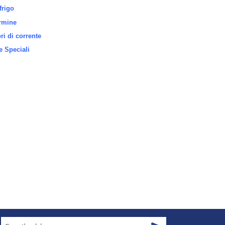
frigo
rmine
i di corrente
 Speciali