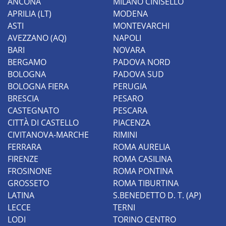
ANCONA
MILANO CINISELLO
APRILIA (LT)
MODENA
ASTI
MONTEVARCHI
AVEZZANO (AQ)
NAPOLI
BARI
NOVARA
BERGAMO
PADOVA NORD
BOLOGNA
PADOVA SUD
BOLOGNA FIERA
PERUGIA
BRESCIA
PESARO
CASTEGNATO
PESCARA
CITTÀ DI CASTELLO
PIACENZA
CIVITANOVA-MARCHE
RIMINI
FERRARA
ROMA AURELIA
FIRENZE
ROMA CASILINA
FROSINONE
ROMA PONTINA
GROSSETO
ROMA TIBURTINA
LATINA
S.BENEDETTO D. T. (AP)
LECCE
TERNI
LODI
TORINO CENTRO