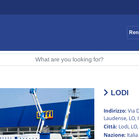
Ren
LODI
Indirizzo:
Via D
Laudense, LO, I
Città:
Lodi, LO, 
Nazione:
Italia