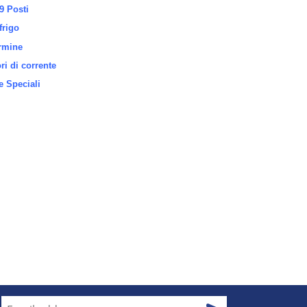
9 Posti
frigo
rmine
i di corrente
 Speciali