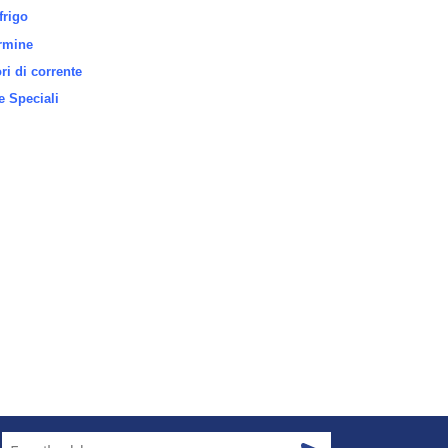
frigo
rmine
i di corrente
 Speciali