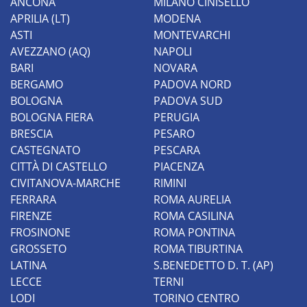
ANCONA
MILANO CINISELLO
APRILIA (LT)
MODENA
ASTI
MONTEVARCHI
AVEZZANO (AQ)
NAPOLI
BARI
NOVARA
BERGAMO
PADOVA NORD
BOLOGNA
PADOVA SUD
BOLOGNA FIERA
PERUGIA
BRESCIA
PESARO
CASTEGNATO
PESCARA
CITTÀ DI CASTELLO
PIACENZA
CIVITANOVA-MARCHE
RIMINI
FERRARA
ROMA AURELIA
FIRENZE
ROMA CASILINA
FROSINONE
ROMA PONTINA
GROSSETO
ROMA TIBURTINA
LATINA
S.BENEDETTO D. T. (AP)
LECCE
TERNI
LODI
TORINO CENTRO