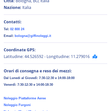
Città:
Bologna, BO, Italia
Nazione:
Italia
Contatti:
Tel:
02 800 24
Email:
bologna@giffinoleggi.it
Coordinate GPS:
Latitudine: 44.526592 - Longitudine: 11.279016
Orari di consegna e reso dei mezzi:
Dal Lunedi al Giovedì: 7:30-12:30 e 14:00-18:00
Venerdì:
7:30-12:30 e 14:00-18:30
Noleggio Piattaforme Aeree
Noleggio Furgoni