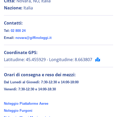
Città:
Novara, NO, Italia
Nazione:
Italia
Contatti:
Tel:
02 800 24
Email:
novara@giffinoleggi.it
Coordinate GPS:
Latitudine: 45.455929 - Longitudine: 8.663807
Orari di consegna e reso dei mezzi:
Dal Lunedi al Giovedì: 7:30-12:30 e 14:00-18:00
Venerdì:
7:30-12:30 e 14:00-18:30
Noleggio Piattaforme Aeree
Noleggio Furgoni