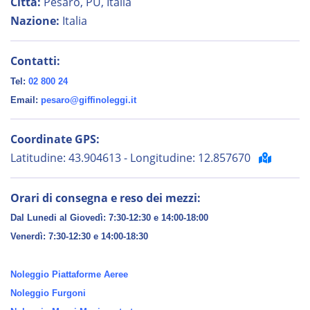
Città:
Pesaro, PU, Italia
Nazione:
Italia
Contatti:
Tel:
02 800 24
Email:
pesaro@giffinoleggi.it
Coordinate GPS:
Latitudine: 43.904613 - Longitudine: 12.857670
Orari di consegna e reso dei mezzi:
Dal Lunedi al Giovedì: 7:30-12:30 e 14:00-18:00
Venerdì:
7:30-12:30 e 14:00-18:30
Noleggio Piattaforme Aeree
Noleggio Furgoni