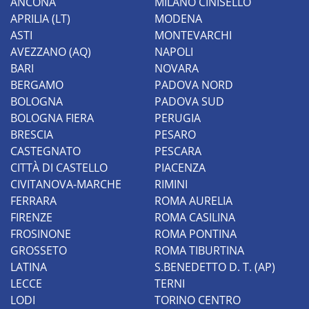
ANCONA
MILANO CINISELLO
APRILIA (LT)
MODENA
ASTI
MONTEVARCHI
AVEZZANO (AQ)
NAPOLI
BARI
NOVARA
BERGAMO
PADOVA NORD
BOLOGNA
PADOVA SUD
BOLOGNA FIERA
PERUGIA
BRESCIA
PESARO
CASTEGNATO
PESCARA
CITTÀ DI CASTELLO
PIACENZA
CIVITANOVA-MARCHE
RIMINI
FERRARA
ROMA AURELIA
FIRENZE
ROMA CASILINA
FROSINONE
ROMA PONTINA
GROSSETO
ROMA TIBURTINA
LATINA
S.BENEDETTO D. T. (AP)
LECCE
TERNI
LODI
TORINO CENTRO