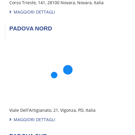
Via Albert Einstein, 27, 20057 Assago MI, Italia
MAGGIORI DETTAGLI
MILANO CINISELLO
Viale Fulvio Testi, 17, 20092 Cinisello Balsamo, MI, Italia
MAGGIORI DETTAGLI
MODENA
Via Ottorino Respighi, 246, 41122 Modena, MO, Italia
MAGGIORI DETTAGLI
MONTEVARCHI