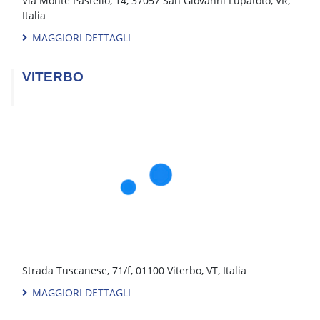
BRESCIA
PESARO
CASTEGNATO
PESCARA
CITTÀ DI CASTELLO
PIACENZA
CIVITANOVA-MARCHE
RIMINI
FERRARA
ROMA AURELIA
FIRENZE
ROMA CASILINA
FROSINONE
ROMA PONTINA
GROSSETO
ROMA TIBURTINA
LATINA
S.BENEDETTO D. T. (AP)
LECCE
TERNI
LODI
TORINO CENTRO
LUCCA
TORINO NICHELINO
MATERA
VERONA
MILANO NOVATE
VITERBO
MILANO ASSAGO
Giffi Noleggi srl - P.iva 01866180662
Cap. Soc. € 1.000.000,00 Int. Versato - © 2020