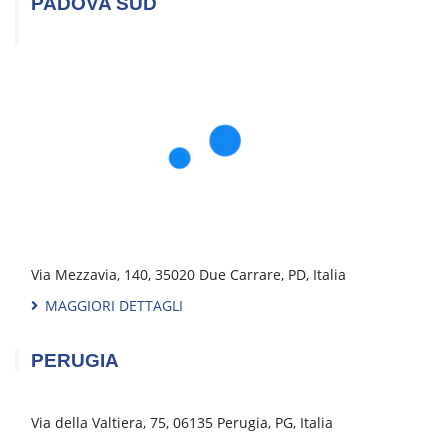
Via Poggilupi, 15, 52028 Terranuova Bracciolini AR, Italia
MAGGIORI DETTAGLI
NAPOLI
Via Lucania, 1, 80017 Melito di Napoli, NA, Italia
MAGGIORI DETTAGLI
NOVARA
Corso Trieste, 141, 28100 Novara, Novara, Italia
MAGGIORI DETTAGLI
PADOVA NORD