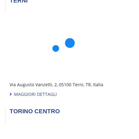
Via XXV Aprile, 152, 10042 Nichelino, TO, Italia
MAGGIORI DETTAGLI
VERONA
Via Monte Pastello, 14, 37057 San Giovanni Lupatoto, VR,