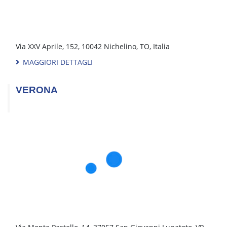
Sign up for the
newsletter
SEDI:
ANCONA
MILANO CINISELLO
APRILIA (LT)
MODENA
ASTI
MONTEVARCHI
AVEZZANO (AQ)
NAPOLI
BARI
NOVARA
BERGAMO
PADOVA NORD
BOLOGNA
PADOVA SUD
BOLOGNA FIERA
PERUGIA